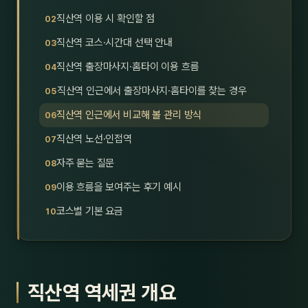
호남
스킨
직산역 이용 시 확인할 점
직산역 코스·시간대 선택 안내
광주
왁싱
직산역 출장마사지·홈타이 이용 흐름
전북
방문·
직산역 인근에서 출장마사지·홈타이를 찾는 경우
전남
홈타
직산역 인근에서 비교해 볼 관리 방식
영남·
직산역 노선·인접역
스파
자주 묻는 질문
부산
호텔
이용 흐름을 보여주는 후기 예시
대구
수면
코스별 기본 요금
울산
24
경북
1인샵
직산역 역세권 개요
경남
대상·