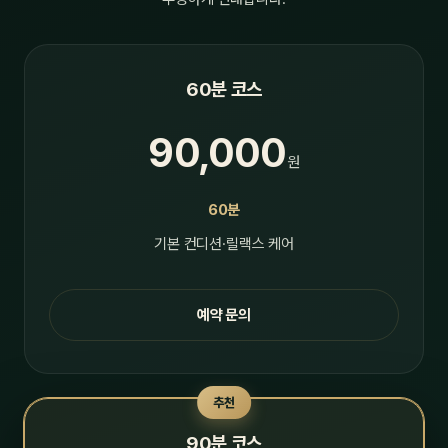
60분 코스
90,000
원
60분
기본 컨디션·릴랙스 케어
예약 문의
추천
90분 코스