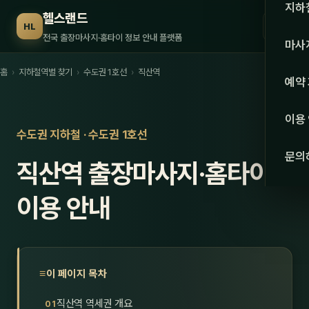
수도권
지하
헬스랜드
☰
HL
서울
전국 출장마사지·홈타이 정보 안내 플랫폼
마사
경기
홈
›
지하철역별 찾기
›
수도권 1호선
›
직산역
관리 
예약
인천
스웨
이용
강원·
수도권 지하철 · 수도권 1호선
타이
문의
직산역 출장마사지·홈타이
강원
아로
대전
이용 안내
로미
세종
중국
충북
발마
이 페이지 목차
충남
스포
직산역 역세권 개요