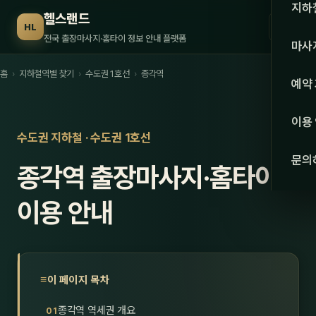
수도권
지하
헬스랜드
☰
HL
서울
전국 출장마사지·홈타이 정보 안내 플랫폼
마사
경기
홈
›
지하철역별 찾기
›
수도권 1호선
›
종각역
관리 
예약
인천
스웨
이용
강원·
수도권 지하철 · 수도권 1호선
타이
문의
종각역 출장마사지·홈타이
강원
아로
대전
이용 안내
로미
세종
중국
충북
발마
이 페이지 목차
충남
스포
종각역 역세권 개요