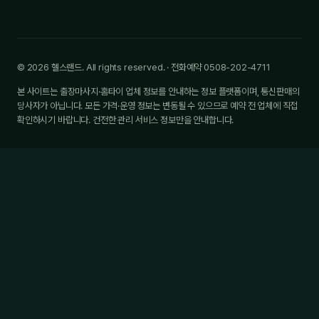
© 2026 헬스랜드. All rights reserved. · 전화예약 0508-202-4711
본 사이트는 출장마사지·홈타이 업체 정보를 안내하는 정보 플랫폼이며, 통신판매의
당사자가 아닙니다. 모든 가격·운영 정보는 변동될 수 있으므로 예약 전 업체에 직접
확인하시기 바랍니다. 건전한 관리 서비스 정보만을 안내합니다.