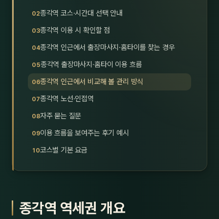
호남
스킨
종각역 코스·시간대 선택 안내
종각역 이용 시 확인할 점
광주
왁싱
종각역 인근에서 출장마사지·홈타이를 찾는 경우
전북
방문·
종각역 출장마사지·홈타이 이용 흐름
전남
홈타
종각역 인근에서 비교해 볼 관리 방식
영남·
종각역 노선·인접역
스파
자주 묻는 질문
부산
호텔
이용 흐름을 보여주는 후기 예시
대구
수면
코스별 기본 요금
울산
24
경북
1인샵
종각역 역세권 개요
경남
대상·