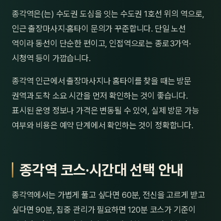
제주
종각역은(는) 수도권 도심을 잇는 수도권 1호선 위의 역으로,
남성
인근 출장마사지·홈타이 문의가 꾸준합니다. 단일 노선
여성
역이라 동선이 단순한 편이고, 인접역으로는 종로3가역·
시청역 등이 가깝습니다.
남자
종각역 인근에서 출장마사지나 홈타이를 찾을 때는 방문
커플
권역과 도착 소요 시간을 먼저 확인하는 것이 좋습니다.
추천·
표시된 운영 정보나 가격은 변동될 수 있어, 실제 방문 가능
여부와 비용은 예약 단계에서 확인하는 것이 정확합니다.
신규
할인
종각역 코스·시간대 선택 안내
두리
종각역에서는 가볍게 풀고 싶다면 60분, 전신을 고르게 받고
싶다면 90분, 집중 관리가 필요하면 120분 코스가 기준이