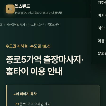
수도권
지하
헬스랜드
☰
HL
서울
전국 출장마사지·홈타이 정보 안내 플랫폼
마사
경기
홈
›
지하철역별 찾기
›
수도권 1호선
›
종로5가역
관리 
예약
인천
스웨
이용
강원·
수도권 지하철 · 수도권 1호선
타이
문의
종로5가역 출장마사지·
강원
아로
대전
홈타이 이용 안내
로미
세종
중국
충북
발마
이 페이지 목차
충남
스포
종로5가역 역세권 개요