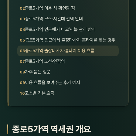
호남
스킨
종로5가역 이용 시 확인할 점
종로5가역 코스·시간대 선택 안내
광주
왁싱
종로5가역 인근에서 비교해 볼 관리 방식
전북
방문·
종로5가역 인근에서 출장마사지·홈타이를 찾는 경우
전남
홈타
종로5가역 출장마사지·홈타이 이용 흐름
영남·
종로5가역 노선·인접역
스파
자주 묻는 질문
부산
호텔
이용 흐름을 보여주는 후기 예시
대구
수면
코스별 기본 요금
울산
24
경북
1인샵
종로5가역 역세권 개요
경남
대상·