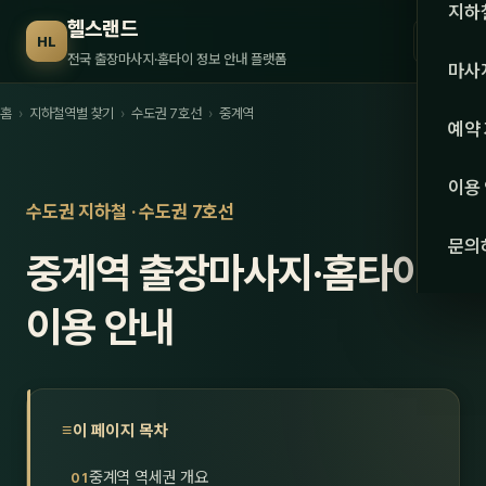
수도권
지하
헬스랜드
☰
HL
서울
전국 출장마사지·홈타이 정보 안내 플랫폼
마사
경기
홈
›
지하철역별 찾기
›
수도권 7호선
›
중계역
관리 
예약
인천
스웨
이용
강원·
수도권 지하철 · 수도권 7호선
타이
문의
중계역 출장마사지·홈타이
강원
아로
대전
이용 안내
로미
세종
중국
충북
발마
이 페이지 목차
충남
스포
중계역 역세권 개요