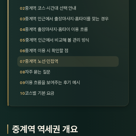
호남
스킨
중계역 코스·시간대 선택 안내
중계역 인근에서 출장마사지·홈타이를 찾는 경우
광주
왁싱
중계역 출장마사지·홈타이 이용 흐름
전북
방문·
중계역 인근에서 비교해 볼 관리 방식
전남
홈타
중계역 이용 시 확인할 점
영남·
중계역 노선·인접역
스파
자주 묻는 질문
부산
호텔
이용 흐름을 보여주는 후기 예시
대구
수면
코스별 기본 요금
울산
24
경북
1인샵
중계역 역세권 개요
경남
대상·