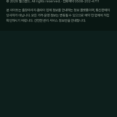
© 2026 헬스랜드. All rights reserved. · 전화예약 0508-202-4711
본 사이트는 출장마사지·홈타이 업체 정보를 안내하는 정보 플랫폼이며, 통신판매의
당사자가 아닙니다. 모든 가격·운영 정보는 변동될 수 있으므로 예약 전 업체에 직접
확인하시기 바랍니다. 건전한 관리 서비스 정보만을 안내합니다.