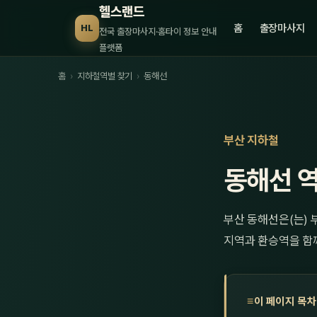
헬스랜드
홈
출장마사지
HL
전국 출장마사지·홈타이 정보 안내
플랫폼
홈
›
지하철역별 찾기
›
동해선
부산 지하철
동해선 
부산 동해선은(는) 
지역과 환승역을 함
이 페이지 목차