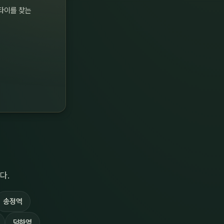
타이를 찾는
다.
송정역
덕하역