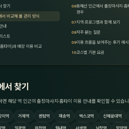
서 찾기
동해선 인근에서 출장마사지·홈
경우
서 비교해 볼 관리 방식
지역·프로그램과 함께 보기
 안내
자주 묻는 질문
크리스트
이용 흐름을 보여주는 후기 예시
홈타이)과 매장 이용 비교
코스별 기본 요금
에서 찾기
면 해당 역 인근의 출장마사지·홈타이 이용 안내를 확인할 수 있습니
맞이역
거제역
센텀역
재송역
벡스코역
신해운대역
장역
일광역
좌천역
월내역
서생역
남창역
망양역