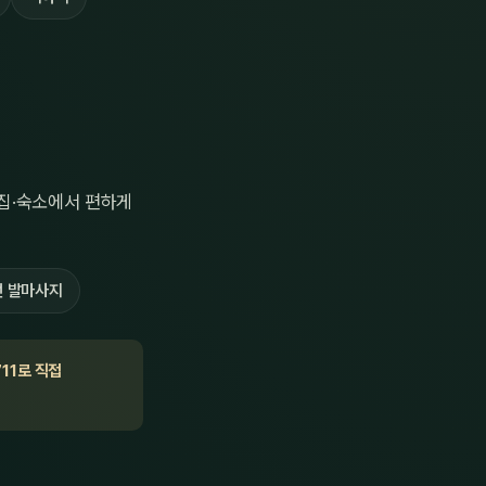
집·숙소에서 편하게
 발마사지
711로 직접