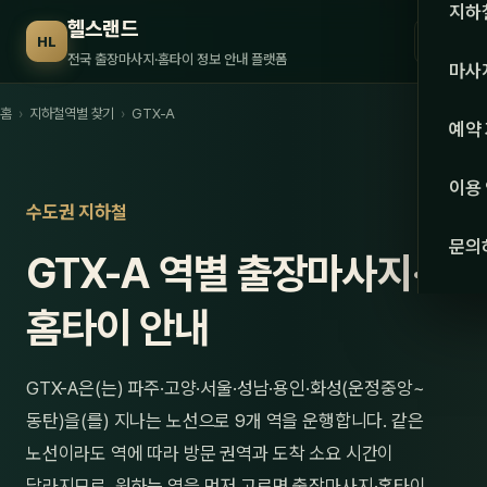
수도권
지하
헬스랜드
☰
HL
서울
전국 출장마사지·홈타이 정보 안내 플랫폼
마사
경기
홈
›
지하철역별 찾기
›
GTX-A
관리 
예약
인천
스웨
이용
강원·
수도권 지하철
타이
문의
GTX-A 역별 출장마사지·
강원
아로
대전
홈타이 안내
로미
세종
중국
GTX-A은(는) 파주·고양·서울·성남·용인·화성(운정중앙~
충북
발마
동탄)을(를) 지나는 노선으로 9개 역을 운행합니다. 같은
충남
노선이라도 역에 따라 방문 권역과 도착 소요 시간이
스포
달라지므로, 원하는 역을 먼저 고르면 출장마사지·홈타이