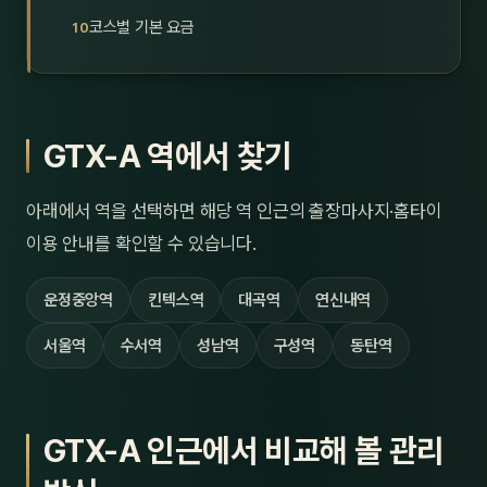
제주
코스별 기본 요금
남성
여성
남자
GTX-A 역에서 찾기
커플
아래에서 역을 선택하면 해당 역 인근의 출장마사지·홈타이
추천·
이용 안내를 확인할 수 있습니다.
신규
운정중앙역
킨텍스역
대곡역
연신내역
할인
서울역
수서역
성남역
구성역
동탄역
두리
GTX-A 인근에서 비교해 볼 관리