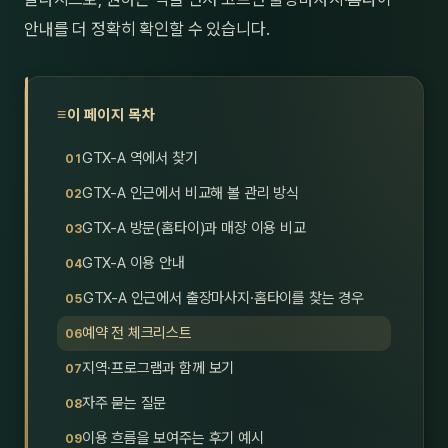
호남
스킨
안내를 더 정확히 확인할 수 있습니다.
광주
왁싱
전북
방문·
이 페이지 목차
전남
GTX-A 역에서 찾기
홈타
GTX-A 인근에서 비교해 볼 관리 방식
영남·
스파
GTX-A 방문(홈타이)과 매장 이용 비교
부산
호텔
GTX-A 이용 안내
대구
수면
GTX-A 인근에서 출장마사지·홈타이를 찾는 경우
예약 전 체크리스트
울산
24
지역·프로그램과 함께 보기
경북
1인샵
자주 묻는 질문
경남
대상·
이용 흐름을 보여주는 후기 예시