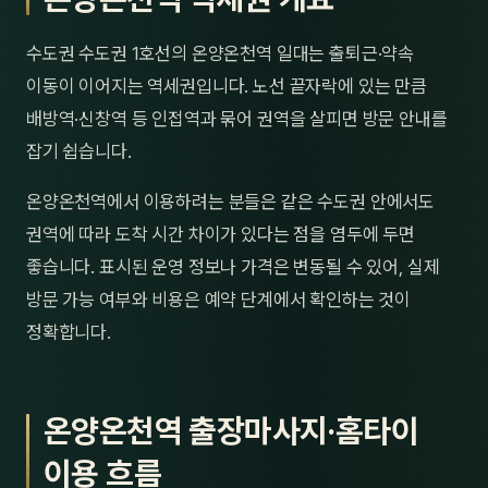
제주
남성
수도권 수도권 1호선의 온양온천역 일대는 출퇴근·약속
여성
이동이 이어지는 역세권입니다. 노선 끝자락에 있는 만큼
배방역·신창역 등 인접역과 묶어 권역을 살피면 방문 안내를
남자
잡기 쉽습니다.
커플
온양온천역에서 이용하려는 분들은 같은 수도권 안에서도
추천·
권역에 따라 도착 시간 차이가 있다는 점을 염두에 두면
좋습니다. 표시된 운영 정보나 가격은 변동될 수 있어, 실제
신규
방문 가능 여부와 비용은 예약 단계에서 확인하는 것이
정확합니다.
할인
두리
온양온천역 출장마사지·홈타이
이용 흐름