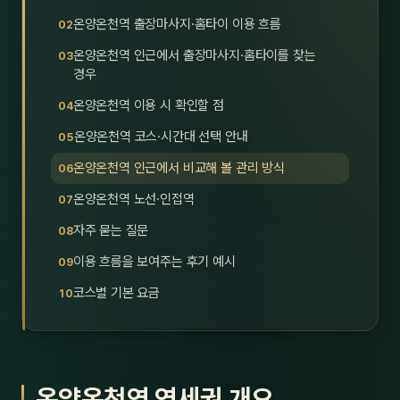
호남
스킨
온양온천역 출장마사지·홈타이 이용 흐름
온양온천역 인근에서 출장마사지·홈타이를 찾는
광주
왁싱
경우
전북
방문·
온양온천역 이용 시 확인할 점
온양온천역 코스·시간대 선택 안내
전남
홈타
온양온천역 인근에서 비교해 볼 관리 방식
영남·
스파
온양온천역 노선·인접역
부산
호텔
자주 묻는 질문
이용 흐름을 보여주는 후기 예시
대구
수면
코스별 기본 요금
울산
24
경북
1인샵
경남
대상·
온양온천역 역세권 개요