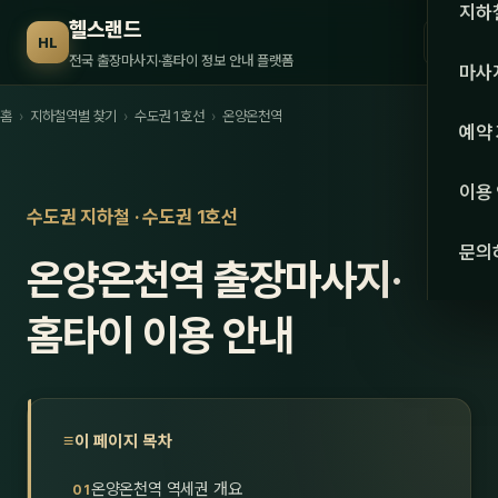
수도권
지하
헬스랜드
☰
HL
서울
전국 출장마사지·홈타이 정보 안내 플랫폼
마사
경기
홈
›
지하철역별 찾기
›
수도권 1호선
›
온양온천역
관리 
예약
인천
스웨
이용
강원·
수도권 지하철 · 수도권 1호선
타이
문의
온양온천역 출장마사지·
강원
아로
대전
홈타이 이용 안내
로미
세종
중국
충북
발마
이 페이지 목차
충남
스포
온양온천역 역세권 개요