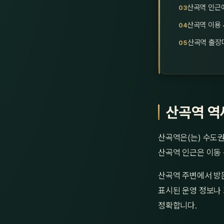
산곡역 인근에
산곡역 이용 
산곡역 출장
산곡역 역
산곡역은(는) 수도권
산곡역 인근은 이동
산곡역 주변에서 방
표시된 운영 정보나 
정확합니다.