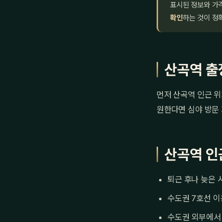
표시된 정보와 가
확인
하는 것이 정
산곡역 출
먼저 산곡역 인근 위
원한다면 심야 방문 
산곡역 인
퇴근 후나 늦은 
수도권 7호선 이
수도권 외부에서 