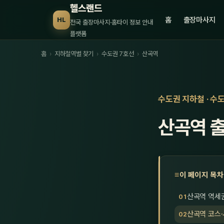
헬스랜드
홈
출장마사지
HL
전국 출장마사지·홈타이 정보 안내
플랫폼
홈
›
지하철역별 찾기
›
수도권 7호선
›
산곡역
수도권 지하철 · 수
산곡역 
이 페이지 목차
산곡역 역세
산곡역 코스·