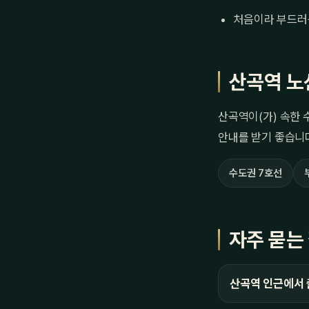
처음이라 부드러
산곡역 노
산곡역이(가) 속한 
안내를 받기 좋습니
수도권 7호선
자주 묻는
산곡역 인근에서