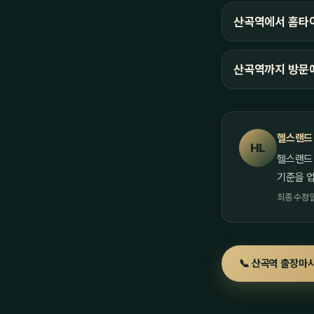
산곡역에서 홈타이
산곡역까지 방문
헬스랜드
HL
헬스랜드
기준을 
최종 수정일 
📞 산곡역 출장마사