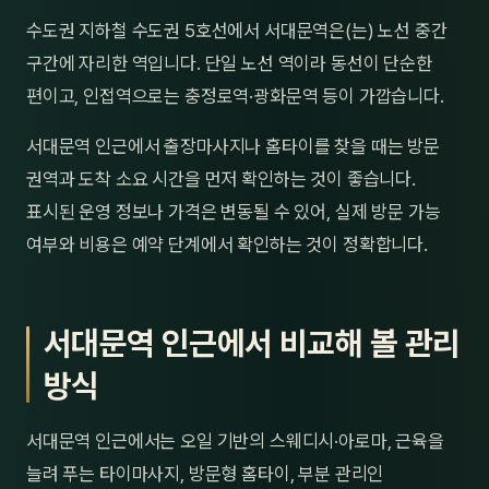
제주
수도권 지하철 수도권 5호선에서 서대문역은(는) 노선 중간
남성
구간에 자리한 역입니다. 단일 노선 역이라 동선이 단순한
여성
편이고, 인접역으로는 충정로역·광화문역 등이 가깝습니다.
남자
서대문역 인근에서 출장마사지나 홈타이를 찾을 때는 방문
권역과 도착 소요 시간을 먼저 확인하는 것이 좋습니다.
커플
표시된 운영 정보나 가격은 변동될 수 있어, 실제 방문 가능
추천·
여부와 비용은 예약 단계에서 확인하는 것이 정확합니다.
신규
서대문역 인근에서 비교해 볼 관리
할인
방식
두리
서대문역 인근에서는 오일 기반의 스웨디시·아로마, 근육을
늘려 푸는 타이마사지, 방문형 홈타이, 부분 관리인