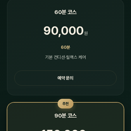
60분 코스
90,000
원
60분
기본 컨디션·릴랙스 케어
예약 문의
추천
90분 코스