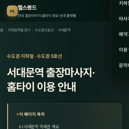
수도권
지하
헬스랜드
☰
HL
서울
전국 출장마사지·홈타이 정보 안내 플랫폼
마사
경기
홈
›
지하철역별 찾기
›
수도권 5호선
›
서대문역
관리 
예약
인천
스웨
이용
강원·
수도권 지하철 · 수도권 5호선
타이
문의
서대문역 출장마사지·
강원
아로
대전
홈타이 이용 안내
로미
세종
중국
충북
발마
이 페이지 목차
충남
스포
서대문역 역세권 개요