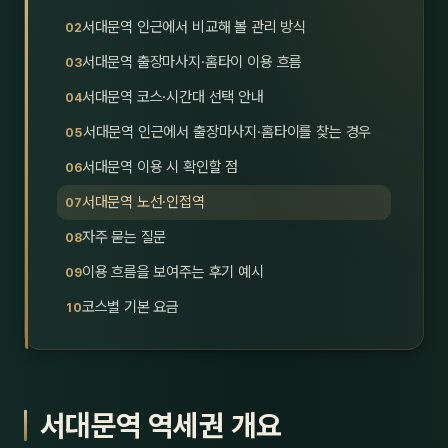
호남
스킨
서대문역 인근에서 비교해 볼 관리 방식
서대문역 출장마사지·홈타이 이용 흐름
광주
왁싱
서대문역 코스·시간대 선택 안내
전북
방문·
서대문역 인근에서 출장마사지·홈타이를 찾는 경우
전남
홈타
서대문역 이용 시 확인할 점
영남·
서대문역 노선·인접역
스파
자주 묻는 질문
부산
호텔
이용 흐름을 보여주는 후기 예시
대구
수면
코스별 기본 요금
울산
24
경북
1인샵
서대문역 역세권 개요
경남
대상·