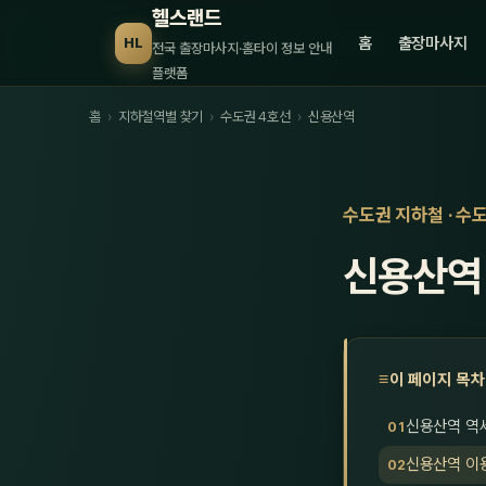
헬스랜드
홈
출장마사지
HL
전국 출장마사지·홈타이 정보 안내
플랫폼
홈
›
지하철역별 찾기
›
수도권 4호선
›
신용산역
수도권 지하철 · 수
신용산역
이 페이지 목차
신용산역 역
신용산역 이용