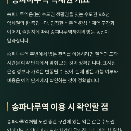
제주
남성
송파나루역은(는) 수도권 생활권을 잇는 수도권 9호선
여성
역세권의 한 축입니다. 인접한 석촌역·한성백제역 구간과
이어져, 출발지에 따라 송파나루역까지의 방문 동선이
남자
달라집니다.
커플
송파나루역 주변에서 방문 관리를 이용하려면 권역과 도착
추천·
시간을 예약 단계에서 맞춰 보는 것이 정확합니다. 표시된
운영 정보나 가격은 변동될 수 있어, 실제 방문 가능 여부와
신규
비용은 예약 단계에서 확인하는 것이 정확합니다.
할인
두리
송파나루역 이용 시 확인할 점
송파나루역처럼 노선 중간 구간에 있는 역은 같은 수도권
안에서도 권역에 따라 도착 시간이 달라집니다. 예약 시 위치·