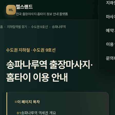
수도권
지하
헬스랜드
☰
HL
서울
전국 출장마사지·홈타이 정보 안내 플랫폼
마사
경기
홈
›
지하철역별 찾기
›
수도권 9호선
›
송파나루역
관리 
예약
인천
스웨
이용
강원·
수도권 지하철 · 수도권 9호선
타이
문의
송파나루역 출장마사지·
강원
아로
대전
홈타이 이용 안내
로미
세종
중국
충북
발마
이 페이지 목차
충남
스포
송파나루역 역세권 개요