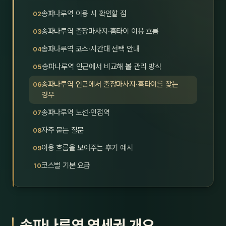
호남
스킨
송파나루역 이용 시 확인할 점
송파나루역 출장마사지·홈타이 이용 흐름
광주
왁싱
송파나루역 코스·시간대 선택 안내
전북
방문·
송파나루역 인근에서 비교해 볼 관리 방식
전남
홈타
송파나루역 인근에서 출장마사지·홈타이를 찾는
경우
영남·
스파
송파나루역 노선·인접역
부산
호텔
자주 묻는 질문
이용 흐름을 보여주는 후기 예시
대구
수면
코스별 기본 요금
울산
24
경북
1인샵
경남
대상·
송파나루역 역세권 개요