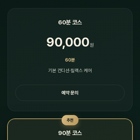
60분 코스
90,000
원
60분
기본 컨디션·릴랙스 케어
예약 문의
추천
90분 코스