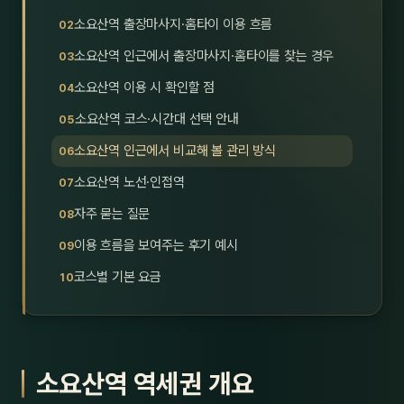
호남
스킨
소요산역 출장마사지·홈타이 이용 흐름
소요산역 인근에서 출장마사지·홈타이를 찾는 경우
광주
왁싱
소요산역 이용 시 확인할 점
전북
방문·
소요산역 코스·시간대 선택 안내
전남
홈타
소요산역 인근에서 비교해 볼 관리 방식
영남·
소요산역 노선·인접역
스파
자주 묻는 질문
부산
호텔
이용 흐름을 보여주는 후기 예시
대구
수면
코스별 기본 요금
울산
24
경북
1인샵
소요산역 역세권 개요
경남
대상·