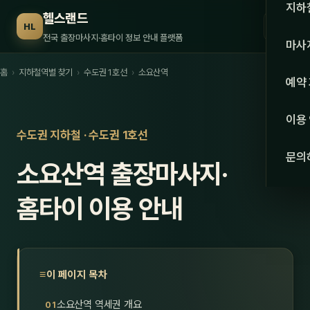
수도권
지하
헬스랜드
☰
HL
서울
전국 출장마사지·홈타이 정보 안내 플랫폼
마사
경기
홈
›
지하철역별 찾기
›
수도권 1호선
›
소요산역
관리 
예약
인천
스웨
이용
강원·
수도권 지하철 · 수도권 1호선
타이
문의
소요산역 출장마사지·
강원
아로
대전
홈타이 이용 안내
로미
세종
중국
충북
발마
이 페이지 목차
충남
스포
소요산역 역세권 개요