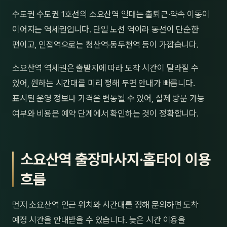
제주
수도권 수도권 1호선의 소요산역 일대는 출퇴근·약속 이동이
남성
이어지는 역세권입니다. 단일 노선 역이라 동선이 단순한
여성
편이고, 인접역으로는 청산역·동두천역 등이 가깝습니다.
남자
소요산역 역세권은 출발지에 따라 도착 시간이 달라질 수
있어, 원하는 시간대를 미리 정해 두면 안내가 빠릅니다.
커플
표시된 운영 정보나 가격은 변동될 수 있어, 실제 방문 가능
추천·
여부와 비용은 예약 단계에서 확인하는 것이 정확합니다.
신규
소요산역 출장마사지·홈타이 이용
할인
흐름
두리
먼저 소요산역 인근 위치와 시간대를 정해 문의하면 도착
예정 시간을 안내받을 수 있습니다. 늦은 시간 이용을