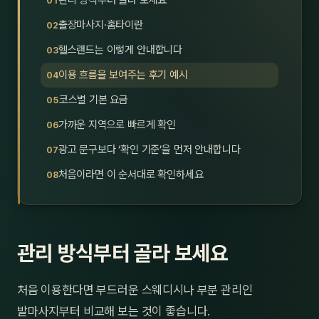
관리 방식부터 골라 보세요
제주
남성
출장마사지·홈타이란
헬스랜드는 이렇게 안내합니다
여성
이용 흐름을 보여주는 후기 예시
남자
코스별 기본 요금
커플
가까운 지역으로 빠르게 확인
광고 문구보다 ‘확인 기준’을 먼저 안내합니다
추천·
처음이라면 이 순서대로 확인하세요
신규
할인
관리 방식부터 골라 보세요
두리
처음 이용한다면 부드러운 스웨디시나 부분 관리인
발마사지부터 비교해 보는 것이 좋습니다.