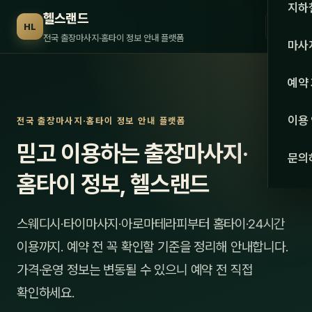
수도권
지하
헬스랜드
☰
HL
서울
전국 출장마사지·홈타이 정보 안내 플랫폼
마사
경기
관리 
예약
인천
스웨
이용
전국 출장마사지·홈타이 정보 안내 플랫폼
강원·
타이
믿고 이용하는 출장마사지·
문의
강원
아로
홈타이 정보, 헬스랜드
대전
로미
스웨디시·타이마사지·아로마테라피부터 홈타이·24시간
세종
중국
이용까지. 예약 전 꼭 확인할 기준을 정리해 안내합니다.
충북
발마
가격·운영 정보는 변동될 수 있으니 예약 전 직접
충남
확인하세요.
스포