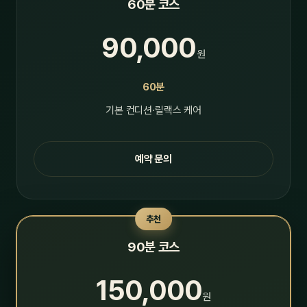
60분 코스
90,000
원
60분
기본 컨디션·릴랙스 케어
예약 문의
추천
90분 코스
150,000
원