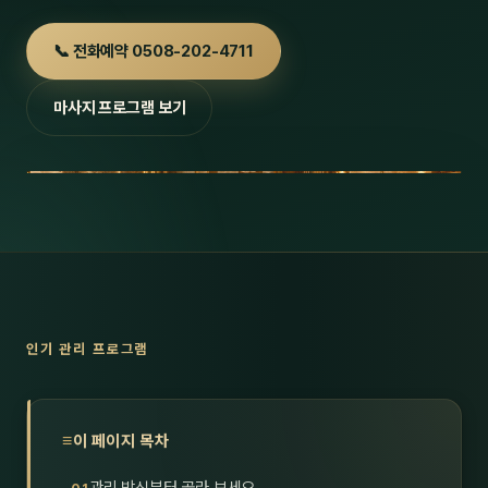
호남
스킨
📞 전화예약 0508-202-4711
광주
왁싱
마사지 프로그램 보기
전북
방문·
전남
홈타
영남·
스파
부산
호텔
대구
수면
인기 관리 프로그램
울산
24
경북
1인샵
이 페이지 목차
경남
대상·