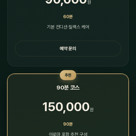
원
60분
기본 컨디션·릴랙스 케어
예약 문의
추천
90분 코스
150,000
원
90분
아로마 포함 추천 구성