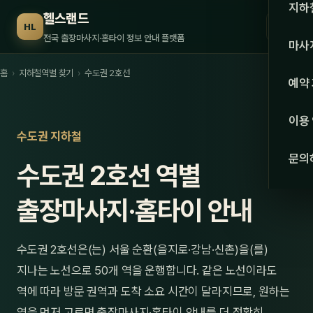
수도권
지하
헬스랜드
☰
HL
서울
전국 출장마사지·홈타이 정보 안내 플랫폼
마사
경기
홈
›
지하철역별 찾기
›
수도권 2호선
관리 
예약
인천
스웨
이용
강원·
수도권 지하철
타이
문의
수도권 2호선 역별
강원
아로
대전
출장마사지·홈타이 안내
로미
세종
중국
수도권 2호선은(는) 서울 순환(을지로·강남·신촌)을(를)
충북
발마
지나는 노선으로 50개 역을 운행합니다. 같은 노선이라도
충남
역에 따라 방문 권역과 도착 소요 시간이 달라지므로, 원하는
스포
역을 먼저 고르면 출장마사지·홈타이 안내를 더 정확히