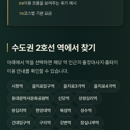
이용 흐름을 보여주는 후기 예시
제주
남성
코스별 기본 요금
여성
남자
수도권 2호선 역에서 찾기
커플
추천·
아래에서 역을 선택하면 해당 역 인근의 출장마사지·홈타이
이용 안내를 확인할 수 있습니다.
신규
시청역
을지로입구역
을지로3가역
을지로4가역
할인
동대문역사문화공원역
신당역
상왕십리역
두리
왕십리역
한양대역
뚝섬역
성수역
건대입구역
구의역
강변역
잠실나루역