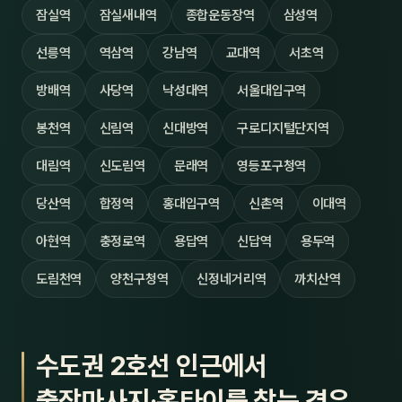
잠실역
잠실새내역
종합운동장역
삼성역
선릉역
역삼역
강남역
교대역
서초역
방배역
사당역
낙성대역
서울대입구역
봉천역
신림역
신대방역
구로디지털단지역
대림역
신도림역
문래역
영등포구청역
당산역
합정역
홍대입구역
신촌역
이대역
아현역
충정로역
용답역
신답역
용두역
도림천역
양천구청역
신정네거리역
까치산역
수도권 2호선 인근에서
출장마사지·홈타이를 찾는 경우