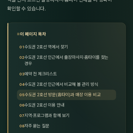
호남
스킨
확인할 수 있습니다.
광주
왁싱
전북
방문·
이 페이지 목차
전남
수도권 2호선 역에서 찾기
홈타
수도권 2호선 인근에서 출장마사지·홈타이를 찾는
영남·
스파
경우
예약 전 체크리스트
부산
호텔
수도권 2호선 인근에서 비교해 볼 관리 방식
대구
수면
수도권 2호선 방문(홈타이)과 매장 이용 비교
울산
24
수도권 2호선 이용 안내
경북
1인샵
지역·프로그램과 함께 보기
자주 묻는 질문
경남
대상·