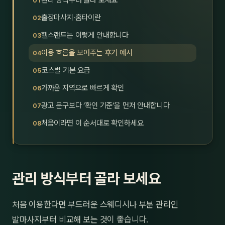
관리 방식부터 골라 보세요
제주
남성
출장마사지·홈타이란
헬스랜드는 이렇게 안내합니다
여성
이용 흐름을 보여주는 후기 예시
남자
코스별 기본 요금
커플
가까운 지역으로 빠르게 확인
광고 문구보다 ‘확인 기준’을 먼저 안내합니다
추천·
처음이라면 이 순서대로 확인하세요
신규
할인
관리 방식부터 골라 보세요
두리
처음 이용한다면 부드러운 스웨디시나 부분 관리인
발마사지부터 비교해 보는 것이 좋습니다.