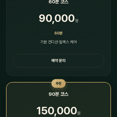
60분 코스
90,000
원
60분
기본 컨디션·릴랙스 케어
예약 문의
추천
90분 코스
150,000
원