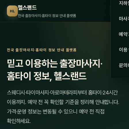
수도권
지하
헬스랜드
☰
HL
서울
전국 출장마사지·홈타이 정보 안내 플랫폼
마사
경기
관리 
예약
인천
스웨
이용
전국 출장마사지·홈타이 정보 안내 플랫폼
강원·
타이
믿고 이용하는 출장마사지·
문의
강원
아로
홈타이 정보, 헬스랜드
대전
로미
스웨디시·타이마사지·아로마테라피부터 홈타이·24시간
세종
중국
이용까지. 예약 전 꼭 확인할 기준을 정리해 안내합니다.
충북
발마
가격·운영 정보는 변동될 수 있으니 예약 전 직접
충남
확인하세요.
스포