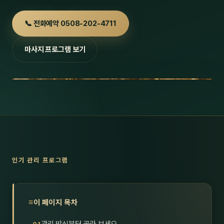
호남
스킨
📞 전화예약 0508-202-4711
광주
왁싱
마사지 프로그램 보기
전북
방문·
전남
홈타
영남·
스파
부산
호텔
대구
수면
인기 관리 프로그램
울산
24
경북
1인샵
이 페이지 목차
경남
대상·