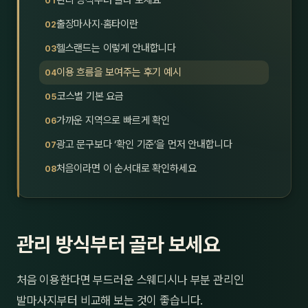
관리 방식부터 골라 보세요
제주
남성
출장마사지·홈타이란
헬스랜드는 이렇게 안내합니다
여성
이용 흐름을 보여주는 후기 예시
남자
코스별 기본 요금
커플
가까운 지역으로 빠르게 확인
광고 문구보다 ‘확인 기준’을 먼저 안내합니다
추천·
처음이라면 이 순서대로 확인하세요
신규
할인
관리 방식부터 골라 보세요
두리
처음 이용한다면 부드러운 스웨디시나 부분 관리인
발마사지부터 비교해 보는 것이 좋습니다.