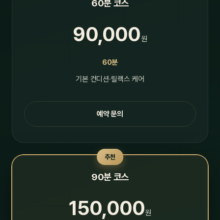
60분 코스
90,000
원
60분
기본 컨디션·릴랙스 케어
예약 문의
추천
90분 코스
150,000
원