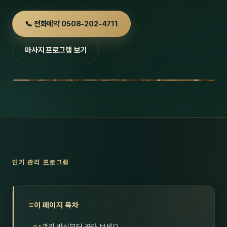
호남
스킨
📞 전화예약 0508-202-4711
광주
왁싱
마사지 프로그램 보기
전북
방문·
전남
홈타
영남·
스파
부산
호텔
대구
수면
인기 관리 프로그램
울산
24
경북
1인샵
이 페이지 목차
경남
대상·