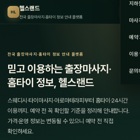
수도권
지하
헬스랜드
☰
HL
서울
전국 출장마사지·홈타이 정보 안내 플랫폼
마사
경기
관리 
예약
인천
스웨
이용
전국 출장마사지·홈타이 정보 안내 플랫폼
강원·
타이
믿고 이용하는 출장마사지·
문의
강원
아로
홈타이 정보, 헬스랜드
대전
로미
스웨디시·타이마사지·아로마테라피부터 홈타이·24시간
세종
중국
이용까지. 예약 전 꼭 확인할 기준을 정리해 안내합니다.
충북
발마
가격·운영 정보는 변동될 수 있으니 예약 전 직접
충남
확인하세요.
스포