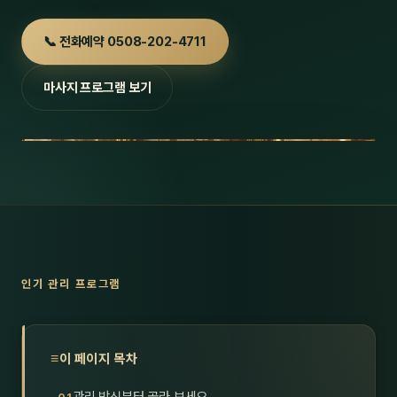
호남
스킨
📞 전화예약 0508-202-4711
광주
왁싱
마사지 프로그램 보기
전북
방문·
전남
홈타
영남·
스파
부산
호텔
대구
수면
인기 관리 프로그램
울산
24
경북
1인샵
이 페이지 목차
경남
대상·