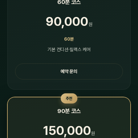
60분 코스
90,000
원
60분
기본 컨디션·릴랙스 케어
예약 문의
추천
90분 코스
150,000
원