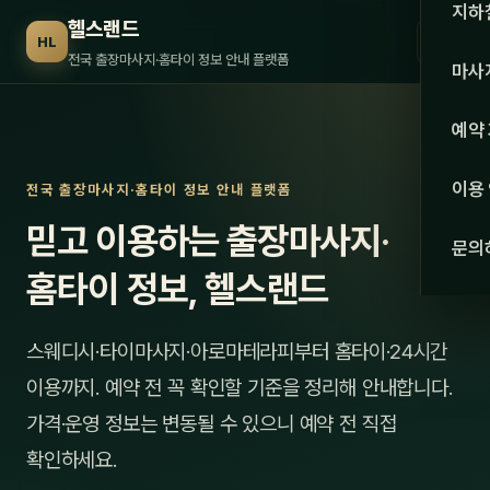
수도권
지하
헬스랜드
☰
HL
서울
전국 출장마사지·홈타이 정보 안내 플랫폼
마사
경기
관리 
예약
인천
스웨
이용
전국 출장마사지·홈타이 정보 안내 플랫폼
강원·
타이
믿고 이용하는 출장마사지·
문의
강원
아로
홈타이 정보, 헬스랜드
대전
로미
스웨디시·타이마사지·아로마테라피부터 홈타이·24시간
세종
중국
이용까지. 예약 전 꼭 확인할 기준을 정리해 안내합니다.
충북
발마
가격·운영 정보는 변동될 수 있으니 예약 전 직접
충남
확인하세요.
스포