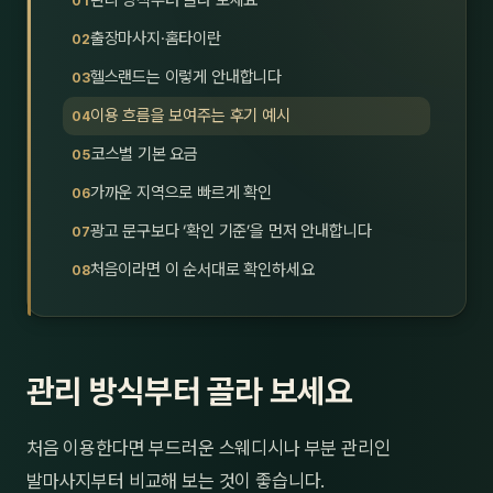
관리 방식부터 골라 보세요
제주
남성
출장마사지·홈타이란
헬스랜드는 이렇게 안내합니다
여성
이용 흐름을 보여주는 후기 예시
남자
코스별 기본 요금
커플
가까운 지역으로 빠르게 확인
광고 문구보다 ‘확인 기준’을 먼저 안내합니다
추천·
처음이라면 이 순서대로 확인하세요
신규
할인
관리 방식부터 골라 보세요
두리
처음 이용한다면 부드러운 스웨디시나 부분 관리인
발마사지부터 비교해 보는 것이 좋습니다.