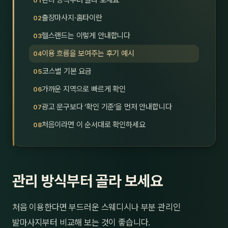
관리 방식부터 골라 보세요
제주
남성
출장마사지·홈타이란
헬스랜드는 이렇게 안내합니다
여성
이용 흐름을 보여주는 후기 예시
남자
코스별 기본 요금
커플
가까운 지역으로 빠르게 확인
광고 문구보다 ‘확인 기준’을 먼저 안내합니다
추천·
처음이라면 이 순서대로 확인하세요
신규
할인
관리 방식부터 골라 보세요
두리
처음 이용한다면 부드러운 스웨디시나 부분 관리인
발마사지부터 비교해 보는 것이 좋습니다.