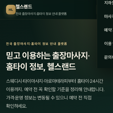
수도권
지하
헬스랜드
☰
HL
서울
전국 출장마사지·홈타이 정보 안내 플랫폼
마사
경기
관리 
예약
인천
스웨
이용
전국 출장마사지·홈타이 정보 안내 플랫폼
강원·
타이
믿고 이용하는 출장마사지·
문의
강원
아로
홈타이 정보, 헬스랜드
대전
로미
스웨디시·타이마사지·아로마테라피부터 홈타이·24시간
세종
중국
이용까지. 예약 전 꼭 확인할 기준을 정리해 안내합니다.
충북
발마
가격·운영 정보는 변동될 수 있으니 예약 전 직접
충남
확인하세요.
스포