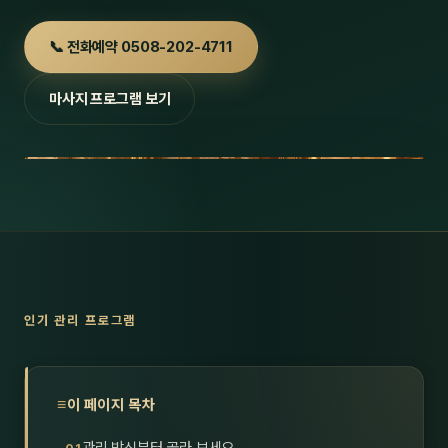
호남
스킨
📞 전화예약 0508-202-4711
광주
왁싱
마사지 프로그램 보기
전북
방문·
전남
홈타
영남·
스파
부산
호텔
대구
수면
인기 관리 프로그램
울산
24
경북
1인샵
이 페이지 목차
경남
대상·