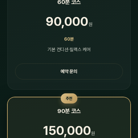
60분 코스
90,000
원
60분
기본 컨디션·릴랙스 케어
예약 문의
추천
90분 코스
150,000
원