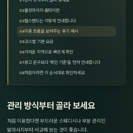
관리 방식부터 골라 보세요
제주
남성
출장마사지·홈타이란
헬스랜드는 이렇게 안내합니다
여성
이용 흐름을 보여주는 후기 예시
남자
코스별 기본 요금
커플
가까운 지역으로 빠르게 확인
광고 문구보다 ‘확인 기준’을 먼저 안내합니다
추천·
처음이라면 이 순서대로 확인하세요
신규
할인
관리 방식부터 골라 보세요
두리
처음 이용한다면 부드러운 스웨디시나 부분 관리인
발마사지부터 비교해 보는 것이 좋습니다.