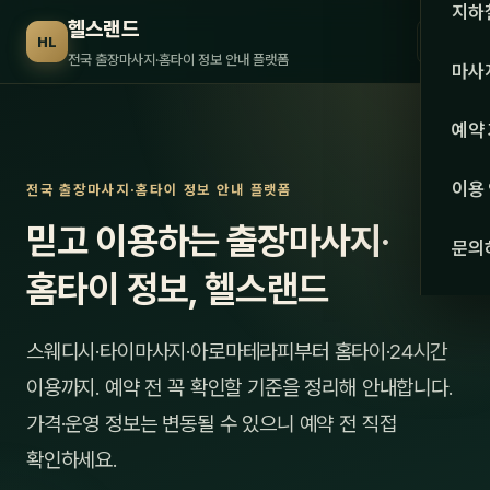
수도권
지하
헬스랜드
☰
HL
서울
전국 출장마사지·홈타이 정보 안내 플랫폼
마사
경기
관리 
예약
인천
스웨
이용
전국 출장마사지·홈타이 정보 안내 플랫폼
강원·
타이
믿고 이용하는 출장마사지·
문의
강원
아로
홈타이 정보, 헬스랜드
대전
로미
스웨디시·타이마사지·아로마테라피부터 홈타이·24시간
세종
중국
이용까지. 예약 전 꼭 확인할 기준을 정리해 안내합니다.
충북
발마
가격·운영 정보는 변동될 수 있으니 예약 전 직접
충남
확인하세요.
스포