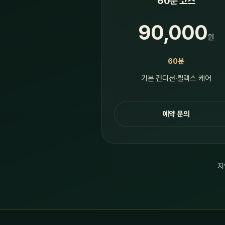
60분 코스
90,000
원
60분
기본 컨디션·릴랙스 케어
예약 문의
지