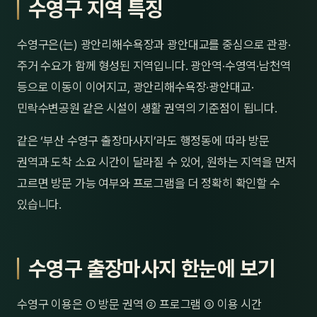
수영구 지역 특징
제주
남성
수영구은(는) 광안리해수욕장과 광안대교를 중심으로 관광·
여성
주거 수요가 함께 형성된 지역입니다. 광안역·수영역·남천역
남자
등으로 이동이 이어지고, 광안리해수욕장·광안대교·
민락수변공원 같은 시설이 생활 권역의 기준점이 됩니다.
커플
같은 ‘부산 수영구 출장마사지’라도 행정동에 따라 방문
추천·
권역과 도착 소요 시간이 달라질 수 있어, 원하는 지역을 먼저
고르면 방문 가능 여부와 프로그램을 더 정확히 확인할 수
신규
있습니다.
할인
두리
수영구 출장마사지 한눈에 보기
수영구 이용은 ① 방문 권역 ② 프로그램 ③ 이용 시간