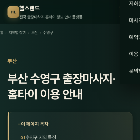
수도권
지하
헬스랜드
☰
HL
서울
전국 출장마사지·홈타이 정보 안내 플랫폼
마사
경기
홈
›
지역별 찾기
›
부산
›
수영구
관리 
예약
인천
스웨
이용
강원·
부산
타이
문의
부산 수영구 출장마사지·
강원
아로
대전
홈타이 이용 안내
로미
세종
중국
충북
발마
이 페이지 목차
충남
스포
수영구 지역 특징