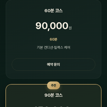
60분 코스
90,000
원
60분
기본 컨디션·릴랙스 케어
예약 문의
추천
90분 코스