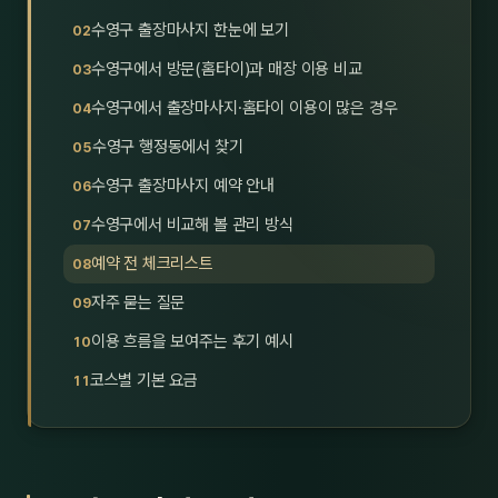
호남
스킨
수영구 출장마사지 한눈에 보기
수영구에서 방문(홈타이)과 매장 이용 비교
광주
왁싱
수영구에서 출장마사지·홈타이 이용이 많은 경우
전북
방문·
수영구 행정동에서 찾기
전남
홈타
수영구 출장마사지 예약 안내
영남·
수영구에서 비교해 볼 관리 방식
스파
예약 전 체크리스트
부산
호텔
자주 묻는 질문
대구
수면
이용 흐름을 보여주는 후기 예시
울산
24
코스별 기본 요금
경북
1인샵
경남
대상·