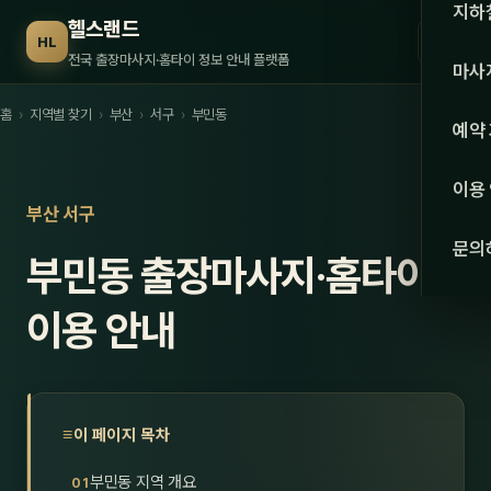
수도권
지하
헬스랜드
☰
HL
서울
전국 출장마사지·홈타이 정보 안내 플랫폼
마사
경기
홈
›
지역별 찾기
›
부산
›
서구
›
부민동
관리 
예약
인천
스웨
이용
강원·
부산 서구
타이
문의
부민동 출장마사지·홈타이
강원
아로
대전
이용 안내
로미
세종
중국
충북
발마
이 페이지 목차
충남
스포
부민동 지역 개요