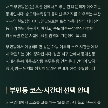
제주
서구 부민동은(는) 부산 안에서도 방문 관리 문의가 이어지는
남성
동네입니다. 송도해수욕장과 동대신 주거지를 아우르는 부산
여성
서부의 원도심입니다. 인근으로는 토성역·동대신역·서대신역
등이 가까워 이동이 이어지고, 송도해수욕장·부산대병원·
남자
암남공원 같은 시설이 생활 권역의 기준점이 됩니다.
커플
부민동에서 이용하려면 방문 가능 여부와 소요 시간을 예약
추천·
시 확인하는 것이 정확합니다. 같은 서구 안에서 동대신동·
서대신동·아미동·초장동·충무동 등 인접 동과 권역이 맞닿아
신규
있어, 방문 위치를 정확히 알리면 안내가 한결 수월합니다.
할인
두리
부민동 코스·시간대 선택 안내
서구 일대에서 코스를 고를 때는 ‘오늘 얼마나 풀고 싶은지’를