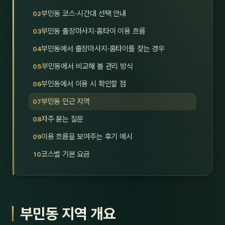
호남
스킨
부민동 코스·시간대 선택 안내
부민동 출장마사지·홈타이 이용 흐름
광주
왁싱
부민동에서 출장마사지·홈타이를 찾는 경우
전북
방문·
부민동에서 비교해 볼 관리 방식
전남
홈타
부민동에서 이용 시 확인할 점
영남·
부민동 인근 지역
스파
자주 묻는 질문
부산
호텔
이용 흐름을 보여주는 후기 예시
대구
수면
코스별 기본 요금
울산
24
경북
1인샵
부민동 지역 개요
경남
대상·