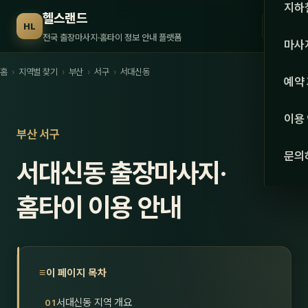
수도권
지하
헬스랜드
☰
HL
서울
전국 출장마사지·홈타이 정보 안내 플랫폼
마사
경기
홈
›
지역별 찾기
›
부산
›
서구
›
서대신동
관리 
예약
인천
스웨
이용
강원·
부산 서구
타이
문의
서대신동 출장마사지·
강원
아로
대전
홈타이 이용 안내
로미
세종
중국
충북
발마
이 페이지 목차
충남
스포
서대신동 지역 개요