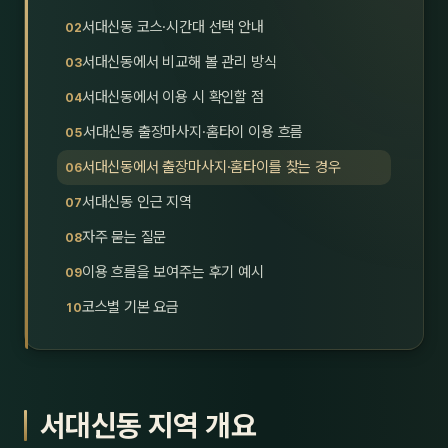
호남
스킨
서대신동 코스·시간대 선택 안내
서대신동에서 비교해 볼 관리 방식
광주
왁싱
서대신동에서 이용 시 확인할 점
전북
방문·
서대신동 출장마사지·홈타이 이용 흐름
전남
홈타
서대신동에서 출장마사지·홈타이를 찾는 경우
영남·
서대신동 인근 지역
스파
자주 묻는 질문
부산
호텔
이용 흐름을 보여주는 후기 예시
대구
수면
코스별 기본 요금
울산
24
경북
1인샵
서대신동 지역 개요
경남
대상·