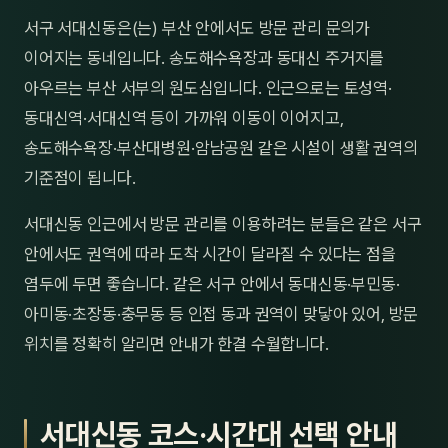
제주
서구 서대신동은(는) 부산 안에서도 방문 관리 문의가
남성
이어지는 동네입니다. 송도해수욕장과 동대신 주거지를
여성
아우르는 부산 서부의 원도심입니다. 인근으로는 토성역·
동대신역·서대신역 등이 가까워 이동이 이어지고,
남자
송도해수욕장·부산대병원·암남공원 같은 시설이 생활 권역의
커플
기준점이 됩니다.
추천·
서대신동 인근에서 방문 관리를 이용하려는 분들은 같은 서구
안에서도 권역에 따라 도착 시간이 달라질 수 있다는 점을
신규
염두에 두면 좋습니다. 같은 서구 안에서 동대신동·부민동·
할인
아미동·초장동·충무동 등 인접 동과 권역이 맞닿아 있어, 방문
위치를 정확히 알리면 안내가 한결 수월합니다.
두리
서대신동 코스·시간대 선택 안내