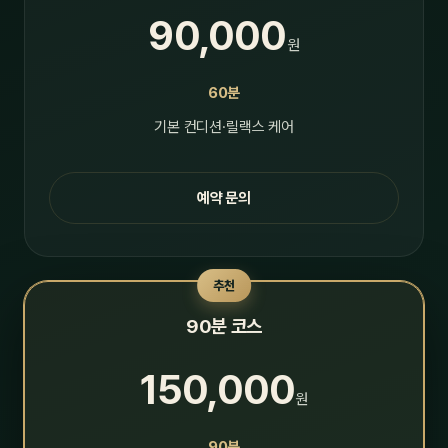
90,000
원
60분
기본 컨디션·릴랙스 케어
예약 문의
추천
90분 코스
150,000
원
90분