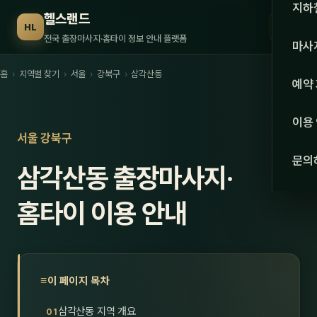
수도권
지하
헬스랜드
☰
HL
서울
전국 출장마사지·홈타이 정보 안내 플랫폼
마사
경기
홈
›
지역별 찾기
›
서울
›
강북구
›
삼각산동
관리 
예약
인천
스웨
이용
강원·
서울 강북구
타이
문의
삼각산동 출장마사지·
강원
아로
대전
홈타이 이용 안내
로미
세종
중국
충북
발마
이 페이지 목차
충남
스포
삼각산동 지역 개요