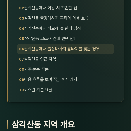
호남
스킨
삼각산동에서 이용 시 확인할 점
삼각산동 출장마사지·홈타이 이용 흐름
광주
왁싱
삼각산동에서 비교해 볼 관리 방식
전북
방문·
삼각산동 코스·시간대 선택 안내
전남
홈타
삼각산동에서 출장마사지·홈타이를 찾는 경우
영남·
삼각산동 인근 지역
스파
자주 묻는 질문
부산
호텔
이용 흐름을 보여주는 후기 예시
대구
수면
코스별 기본 요금
울산
24
경북
1인샵
삼각산동 지역 개요
경남
대상·