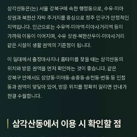
제주
삼각산동은(는) 서울 강북구에 속한 행정동으로, 수유·미아
남성
상권과 북한산 자락 주거지를 중심으로 정주 인구가 안정적인
여성
지역입니다. 인근으로는 수유역·미아역·미아사거리역 등이
가까워 이동이 이어지며, 수유 상권·북한산우이·미아사거리
남자
같은 시설이 생활 권역의 기준점이 됩니다.
커플
이 일대에서 출장마사지나 홈타이를 찾을 때는 삼각산동의
추천·
위치와 방문 권역을 먼저 확인하는 것이 좋습니다. 같은
강북구 안에서도 삼양동·미아동·송중동·송천동·번동 등 인접
신규
동과 권역이 맞닿아 있어, 방문 위치를 정확히 알리면 안내가
할인
한결 수월합니다.
두리
삼각산동에서 이용 시 확인할 점