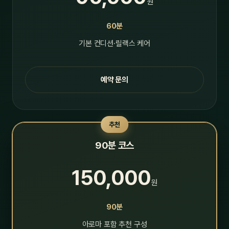
원
60분
기본 컨디션·릴랙스 케어
예약 문의
추천
90분 코스
150,000
원
90분
아로마 포함 추천 구성