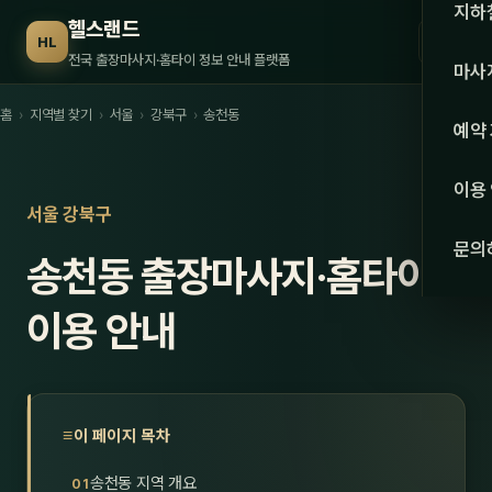
수도권
지하
헬스랜드
☰
HL
서울
전국 출장마사지·홈타이 정보 안내 플랫폼
마사
경기
홈
›
지역별 찾기
›
서울
›
강북구
›
송천동
관리 
예약
인천
스웨
이용
강원·
서울 강북구
타이
문의
송천동 출장마사지·홈타이
강원
아로
대전
이용 안내
로미
세종
중국
충북
발마
이 페이지 목차
충남
스포
송천동 지역 개요