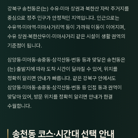
제주
강북구 송천동은(는) 수유·미아 상권과 북한산 자락 주거지를
남성
중심으로 정주 인구가 안정적인 지역입니다. 인근으로는
여성
수유역·미아역·미아사거리역 등이 가까워 이동이 이어지며,
수유 상권·북한산우이·미아사거리 같은 시설이 생활 권역의
남자
기준점이 됩니다.
커플
삼양동·미아동·송중동·삼각산동·번동 등과 맞닿은 송천동은
추천·
(는) 출발지에 따라 도착 시간이 달라질 수 있어, 위치를
정확히 알리면 안내가 빠릅니다. 같은 강북구 안에서도
신규
삼양동·미아동·송중동·삼각산동·번동 등 인접 동과 권역이
할인
맞닿아 있어, 방문 위치를 정확히 알리면 안내가 한결
수월합니다.
두리
송천동 코스·시간대 선택 안내