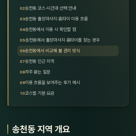
호남
스킨
송천동 코스·시간대 선택 안내
송천동 출장마사지·홈타이 이용 흐름
광주
왁싱
송천동에서 이용 시 확인할 점
전북
방문·
송천동에서 출장마사지·홈타이를 찾는 경우
전남
홈타
송천동에서 비교해 볼 관리 방식
영남·
송천동 인근 지역
스파
자주 묻는 질문
부산
호텔
이용 흐름을 보여주는 후기 예시
대구
수면
코스별 기본 요금
울산
24
경북
1인샵
송천동 지역 개요
경남
대상·