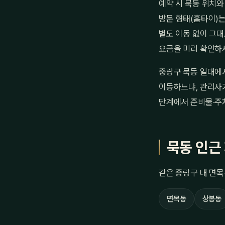
예약 시 묵동 위치와
방문 형태(홈타이)는
별도 이동 없이 그대
요금을 미리 확인하
중랑구 묵동 일대에서
이동하느냐, 관리사가
단계에서 준비물·주
묵동 인근
같은 중랑구 내 면목
면목동
상봉동