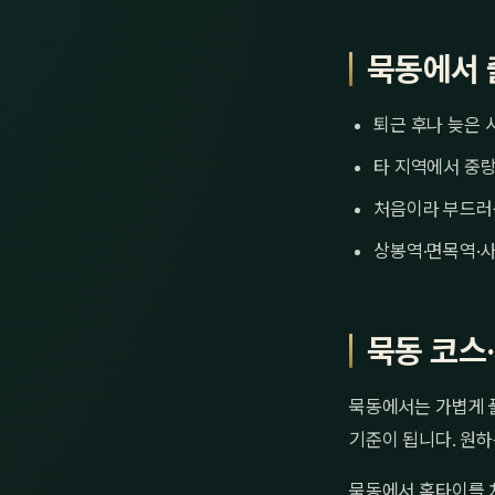
묵동에서 
퇴근 후나 늦은 
타 지역에서 중랑
처음이라 부드러
상봉역·면목역·사
묵동 코스
묵동에서는 가볍게 풀
기준이 됩니다. 원하
묵동에서 홈타이를 처