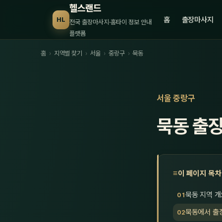
헬스랜드
홈
출장마사지
HL
전국 출장마사지·홈타이 정보 안내
플랫폼
홈
›
지역별 찾기
›
서울
›
중랑구
›
묵동
서울 중랑구
묵동 출
이 페이지 목차
묵동 지역 개
묵동에서 출