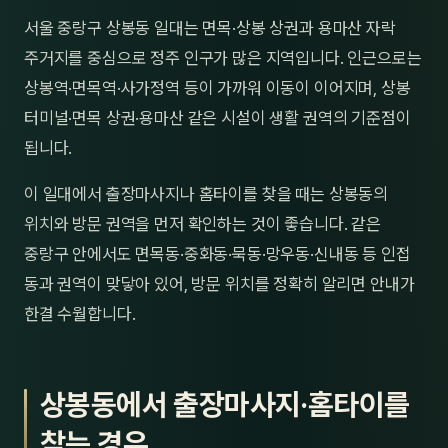
제주
서울 중랑구 상봉동 일대는 면목·상봉 상권과 용마산 자락
남성
주거지를 중심으로 정주 인구가 많은 지역입니다. 인근으로는
여성
상봉역·면목역·사가정역 등이 가까워 이동이 이어지며, 상봉
터미널·면목 상권·용마산 같은 시설이 생활 권역의 기준점이
남자
됩니다.
커플
이 일대에서 출장마사지나 홈타이를 찾을 때는 상봉동의
추천·
위치와 방문 권역을 먼저 확인하는 것이 좋습니다. 같은
중랑구 안에서도 면목동·중화동·묵동·망우동·신내동 등 인접
신규
동과 권역이 맞닿아 있어, 방문 위치를 정확히 알리면 안내가
할인
한결 수월합니다.
두리
상봉동에서 출장마사지·홈타이를
찾는 경우