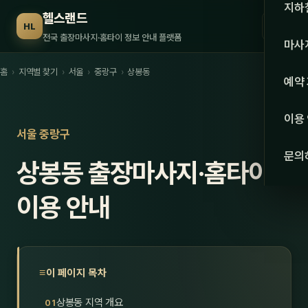
수도권
지하
헬스랜드
☰
HL
서울
전국 출장마사지·홈타이 정보 안내 플랫폼
마사
경기
홈
›
지역별 찾기
›
서울
›
중랑구
›
상봉동
관리 
예약
인천
스웨
이용
강원·
서울 중랑구
타이
문의
상봉동 출장마사지·홈타이
강원
아로
대전
이용 안내
로미
세종
중국
충북
발마
이 페이지 목차
충남
스포
상봉동 지역 개요