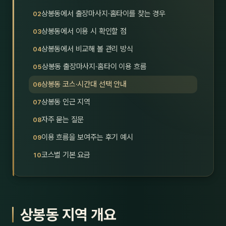
호남
스킨
상봉동에서 출장마사지·홈타이를 찾는 경우
상봉동에서 이용 시 확인할 점
광주
왁싱
상봉동에서 비교해 볼 관리 방식
전북
방문·
상봉동 출장마사지·홈타이 이용 흐름
전남
홈타
상봉동 코스·시간대 선택 안내
영남·
상봉동 인근 지역
스파
자주 묻는 질문
부산
호텔
이용 흐름을 보여주는 후기 예시
대구
수면
코스별 기본 요금
울산
24
경북
1인샵
상봉동 지역 개요
경남
대상·