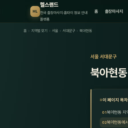
헬스랜드
홈
출장마사지
HL
전국 출장마사지·홈타이 정보 안내
플랫폼
홈
›
지역별 찾기
›
서울
›
서대문구
›
북아현동
서울 서대문구
북아현동
이 페이지 목차
북아현동 지
북아현동에서