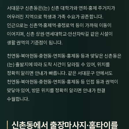
제주
서대문구 신촌동은(는) 신촌 대학가와 연희·홍제 주거지가
남성
어우러진 지역으로 학생과 가족 수요가 공존합니다.
여성
인근으로는 신촌역·홍제역·충정로역 등이 가까워 이동이
이어지며, 신촌 상권·연세대학교·안산자락길 같은 시설이
남자
생활 권역의 기준점이 됩니다.
커플
천연동·북아현동·충현동·연희동·홍제동 등과 맞닿은 신촌동은
추천·
(는) 출발지에 따라 도착 시간이 달라질 수 있어, 위치를
정확히 알리면 안내가 빠릅니다. 같은 서대문구 안에서도
신규
천연동·북아현동·충현동·연희동·홍제동 등 인접 동과 권역이
할인
맞닿아 있어, 방문 위치를 정확히 알리면 안내가 한결
수월합니다.
두리
신촌동에서 출장마사지·홈타이를