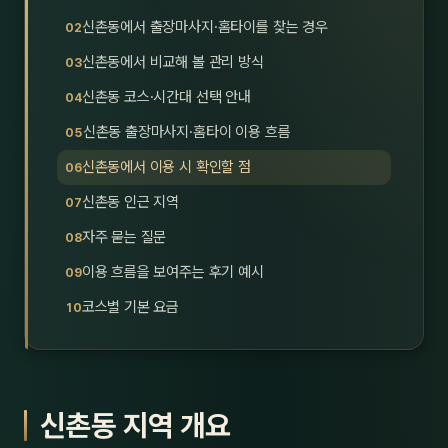
호남
스킨
신촌동에서 출장마사지·홈타이를 찾는 경우
신촌동에서 비교해 볼 관리 방식
광주
왁싱
신촌동 코스·시간대 선택 안내
전북
방문·
신촌동 출장마사지·홈타이 이용 흐름
전남
홈타
신촌동에서 이용 시 확인할 점
영남·
신촌동 인근 지역
스파
자주 묻는 질문
부산
호텔
이용 흐름을 보여주는 후기 예시
대구
수면
코스별 기본 요금
울산
24
경북
1인샵
신촌동 지역 개요
경남
대상·