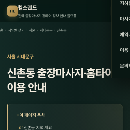
수도권
지하
헬스랜드
☰
HL
서울
전국 출장마사지·홈타이 정보 안내 플랫폼
마사
경기
홈
›
지역별 찾기
›
서울
›
서대문구
›
신촌동
관리 
예약
인천
스웨
이용
강원·
서울 서대문구
타이
문의
신촌동 출장마사지·홈타이
강원
아로
대전
이용 안내
로미
세종
중국
충북
발마
이 페이지 목차
충남
스포
신촌동 지역 개요