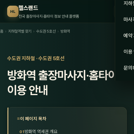
수도권
지하
헬스랜드
☰
HL
서울
전국 출장마사지·홈타이 정보 안내 플랫폼
마사
경기
홈
›
지하철역별 찾기
›
수도권 5호선
›
방화역
관리 
예약
인천
스웨
이용
강원·
수도권 지하철 · 수도권 5호선
타이
문의
방화역 출장마사지·홈타이
강원
아로
대전
이용 안내
로미
세종
중국
충북
발마
이 페이지 목차
충남
스포
방화역 역세권 개요