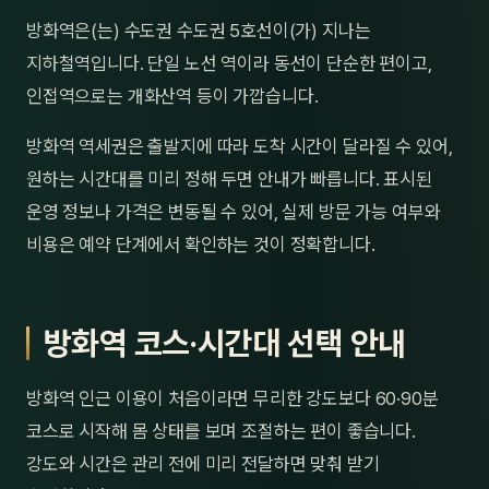
제주
방화역은(는) 수도권 수도권 5호선이(가) 지나는
남성
지하철역입니다. 단일 노선 역이라 동선이 단순한 편이고,
여성
인접역으로는 개화산역 등이 가깝습니다.
남자
방화역 역세권은 출발지에 따라 도착 시간이 달라질 수 있어,
원하는 시간대를 미리 정해 두면 안내가 빠릅니다. 표시된
커플
운영 정보나 가격은 변동될 수 있어, 실제 방문 가능 여부와
추천·
비용은 예약 단계에서 확인하는 것이 정확합니다.
신규
방화역 코스·시간대 선택 안내
할인
두리
방화역 인근 이용이 처음이라면 무리한 강도보다 60·90분
코스로 시작해 몸 상태를 보며 조절하는 편이 좋습니다.
강도와 시간은 관리 전에 미리 전달하면 맞춰 받기