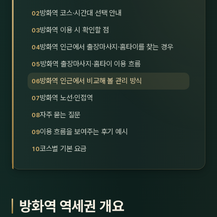
호남
스킨
방화역 코스·시간대 선택 안내
방화역 이용 시 확인할 점
광주
왁싱
방화역 인근에서 출장마사지·홈타이를 찾는 경우
전북
방문·
방화역 출장마사지·홈타이 이용 흐름
전남
홈타
방화역 인근에서 비교해 볼 관리 방식
영남·
방화역 노선·인접역
스파
자주 묻는 질문
부산
호텔
이용 흐름을 보여주는 후기 예시
대구
수면
코스별 기본 요금
울산
24
경북
1인샵
방화역 역세권 개요
경남
대상·