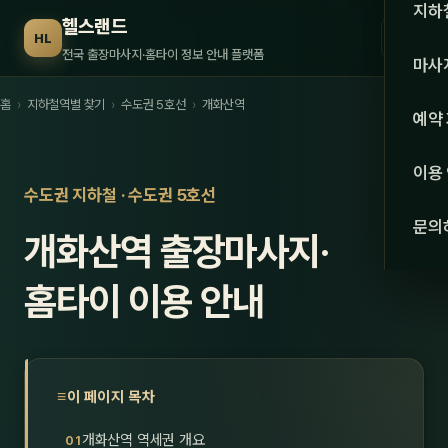
수도권
지하
헬스랜드
☰
HL
서울
전국 출장마사지·홈타이 정보 안내 플랫폼
마사
경기
홈
›
지하철역별 찾기
›
수도권 5호선
›
개화산역
관리 
예약
인천
스웨
이용
강원·
수도권 지하철 · 수도권 5호선
타이
문의
개화산역 출장마사지·
강원
아로
대전
홈타이 이용 안내
로미
세종
중국
충북
발마
이 페이지 목차
충남
스포
개화산역 역세권 개요