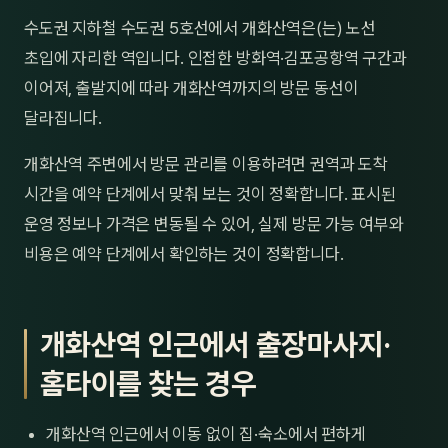
제주
수도권 지하철 수도권 5호선에서 개화산역은(는) 노선
남성
초입에 자리한 역입니다. 인접한 방화역·김포공항역 구간과
여성
이어져, 출발지에 따라 개화산역까지의 방문 동선이
달라집니다.
남자
개화산역 주변에서 방문 관리를 이용하려면 권역과 도착
커플
시간을 예약 단계에서 맞춰 보는 것이 정확합니다. 표시된
추천·
운영 정보나 가격은 변동될 수 있어, 실제 방문 가능 여부와
비용은 예약 단계에서 확인하는 것이 정확합니다.
신규
할인
개화산역 인근에서 출장마사지·
두리
홈타이를 찾는 경우
개화산역 인근에서 이동 없이 집·숙소에서 편하게