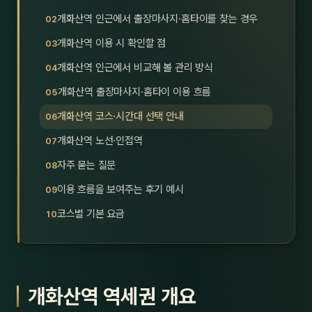
호남
스킨
개화산역 인근에서 출장마사지·홈타이를 찾는 경우
개화산역 이용 시 확인할 점
광주
왁싱
개화산역 인근에서 비교해 볼 관리 방식
전북
방문·
개화산역 출장마사지·홈타이 이용 흐름
전남
홈타
개화산역 코스·시간대 선택 안내
영남·
개화산역 노선·인접역
스파
자주 묻는 질문
부산
호텔
이용 흐름을 보여주는 후기 예시
대구
수면
코스별 기본 요금
울산
24
경북
1인샵
개화산역 역세권 개요
경남
대상·