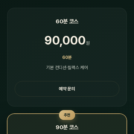
60분 코스
90,000
원
60분
기본 컨디션·릴랙스 케어
예약 문의
추천
90분 코스