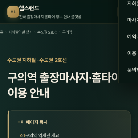
수도권
지하
헬스랜드
☰
HL
서울
전국 출장마사지·홈타이 정보 안내 플랫폼
마사
경기
홈
›
지하철역별 찾기
›
수도권 2호선
›
구의역
관리 
예약
인천
스웨
이용
강원·
수도권 지하철 · 수도권 2호선
타이
문의
구의역 출장마사지·홈타이
강원
아로
대전
이용 안내
로미
세종
중국
충북
발마
이 페이지 목차
충남
스포
구의역 역세권 개요