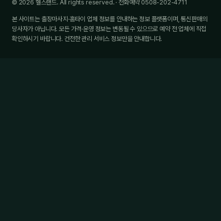
© 2026 헬스랜드. All rights reserved. · 전화예약 0508-202-4711
본 사이트는 출장마사지·홈타이 업체 정보를 안내하는 정보 플랫폼이며, 통신판매의
당사자가 아닙니다. 모든 가격·운영 정보는 변동될 수 있으므로 예약 전 업체에 직접
확인하시기 바랍니다. 건전한 관리 서비스 정보만을 안내합니다.