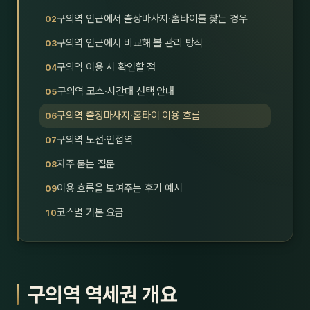
호남
스킨
구의역 인근에서 출장마사지·홈타이를 찾는 경우
구의역 인근에서 비교해 볼 관리 방식
광주
왁싱
구의역 이용 시 확인할 점
전북
방문·
구의역 코스·시간대 선택 안내
전남
홈타
구의역 출장마사지·홈타이 이용 흐름
영남·
구의역 노선·인접역
스파
자주 묻는 질문
부산
호텔
이용 흐름을 보여주는 후기 예시
대구
수면
코스별 기본 요금
울산
24
경북
1인샵
구의역 역세권 개요
경남
대상·