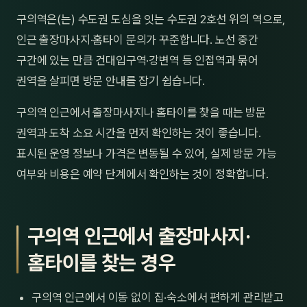
제주
구의역은(는) 수도권 도심을 잇는 수도권 2호선 위의 역으로,
남성
인근 출장마사지·홈타이 문의가 꾸준합니다. 노선 중간
여성
구간에 있는 만큼 건대입구역·강변역 등 인접역과 묶어
권역을 살피면 방문 안내를 잡기 쉽습니다.
남자
구의역 인근에서 출장마사지나 홈타이를 찾을 때는 방문
커플
권역과 도착 소요 시간을 먼저 확인하는 것이 좋습니다.
추천·
표시된 운영 정보나 가격은 변동될 수 있어, 실제 방문 가능
여부와 비용은 예약 단계에서 확인하는 것이 정확합니다.
신규
할인
구의역 인근에서 출장마사지·
두리
홈타이를 찾는 경우
구의역 인근에서 이동 없이 집·숙소에서 편하게 관리받고