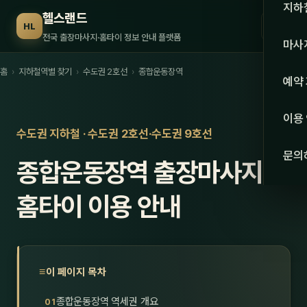
수도권
지하
헬스랜드
☰
HL
서울
전국 출장마사지·홈타이 정보 안내 플랫폼
마사
경기
홈
›
지하철역별 찾기
›
수도권 2호선
›
종합운동장역
관리 
예약
인천
스웨
이용
강원·
수도권 지하철 · 수도권 2호선·수도권 9호선
타이
문의
종합운동장역 출장마사지·
강원
아로
대전
홈타이 이용 안내
로미
세종
중국
충북
발마
이 페이지 목차
충남
스포
종합운동장역 역세권 개요