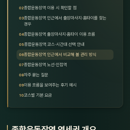
호남
스킨
종합운동장역 이용 시 확인할 점
종합운동장역 인근에서 출장마사지·홈타이를 찾는
광주
왁싱
경우
전북
방문·
종합운동장역 출장마사지·홈타이 이용 흐름
종합운동장역 코스·시간대 선택 안내
전남
홈타
종합운동장역 인근에서 비교해 볼 관리 방식
영남·
스파
종합운동장역 노선·인접역
부산
호텔
자주 묻는 질문
이용 흐름을 보여주는 후기 예시
대구
수면
코스별 기본 요금
울산
24
경북
1인샵
경남
대상·
종합운동장역 역세권 개요