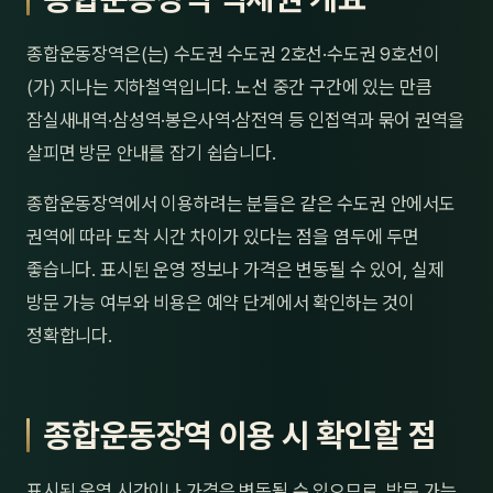
제주
남성
종합운동장역은(는) 수도권 수도권 2호선·수도권 9호선이
여성
(가) 지나는 지하철역입니다. 노선 중간 구간에 있는 만큼
잠실새내역·삼성역·봉은사역·삼전역 등 인접역과 묶어 권역을
남자
살피면 방문 안내를 잡기 쉽습니다.
커플
종합운동장역에서 이용하려는 분들은 같은 수도권 안에서도
추천·
권역에 따라 도착 시간 차이가 있다는 점을 염두에 두면
좋습니다. 표시된 운영 정보나 가격은 변동될 수 있어, 실제
신규
방문 가능 여부와 비용은 예약 단계에서 확인하는 것이
정확합니다.
할인
두리
종합운동장역 이용 시 확인할 점
표시된 운영 시간이나 가격은 변동될 수 있으므로, 방문 가능