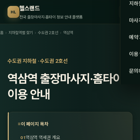
수도권
지하
헬스랜드
☰
HL
서울
전국 출장마사지·홈타이 정보 안내 플랫폼
마사
경기
홈
›
지하철역별 찾기
›
수도권 2호선
›
역삼역
관리 
예약
인천
스웨
이용
강원·
수도권 지하철 · 수도권 2호선
타이
문의
역삼역 출장마사지·홈타이
강원
아로
대전
이용 안내
로미
세종
중국
충북
발마
이 페이지 목차
충남
스포
역삼역 역세권 개요