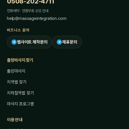
0508-202-4711
전화예약 · 연중무휴 상담 안내
help@massageintegration.com
비즈니스 문의
웹사이트 제작문의
제휴문의
✈
✈
출장마사지 찾기
출장마사지
지역별 찾기
지하철역별 찾기
마사지 프로그램
이용 안내