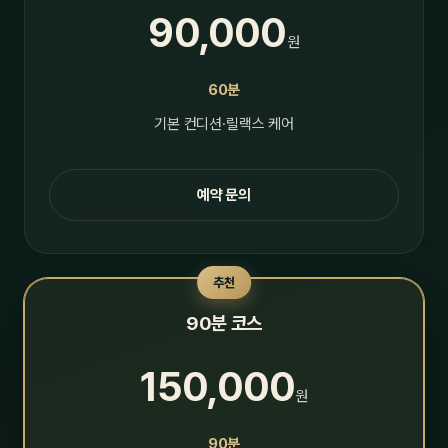
90,000
원
60분
기본 컨디션·릴랙스 케어
예약 문의
추천
90분 코스
150,000
원
90분