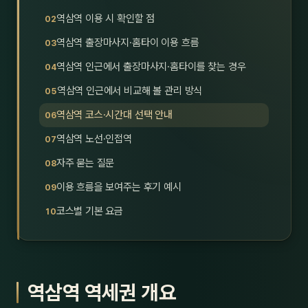
호남
스킨
역삼역 이용 시 확인할 점
역삼역 출장마사지·홈타이 이용 흐름
광주
왁싱
역삼역 인근에서 출장마사지·홈타이를 찾는 경우
전북
방문·
역삼역 인근에서 비교해 볼 관리 방식
전남
홈타
역삼역 코스·시간대 선택 안내
영남·
역삼역 노선·인접역
스파
자주 묻는 질문
부산
호텔
이용 흐름을 보여주는 후기 예시
대구
수면
코스별 기본 요금
울산
24
경북
1인샵
역삼역 역세권 개요
경남
대상·