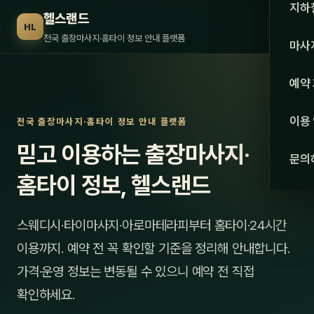
수도권
지하
헬스랜드
☰
HL
서울
전국 출장마사지·홈타이 정보 안내 플랫폼
마사
경기
관리 
예약
인천
스웨
이용
전국 출장마사지·홈타이 정보 안내 플랫폼
강원·
타이
믿고 이용하는 출장마사지·
문의
강원
아로
홈타이 정보, 헬스랜드
대전
로미
스웨디시·타이마사지·아로마테라피부터 홈타이·24시간
세종
중국
이용까지. 예약 전 꼭 확인할 기준을 정리해 안내합니다.
충북
발마
가격·운영 정보는 변동될 수 있으니 예약 전 직접
충남
확인하세요.
스포