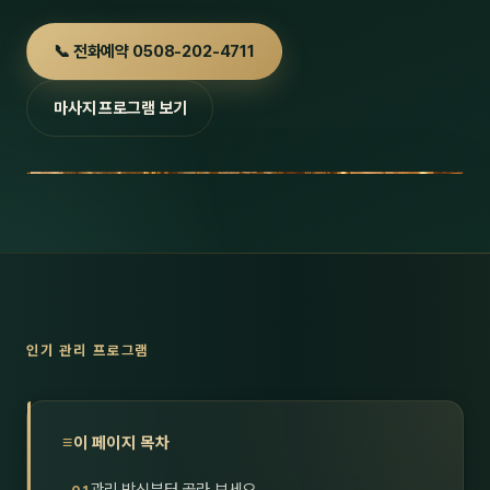
호남
스킨
📞 전화예약 0508-202-4711
광주
왁싱
마사지 프로그램 보기
전북
방문·
전남
홈타
영남·
스파
부산
호텔
대구
수면
인기 관리 프로그램
울산
24
경북
1인샵
이 페이지 목차
경남
대상·