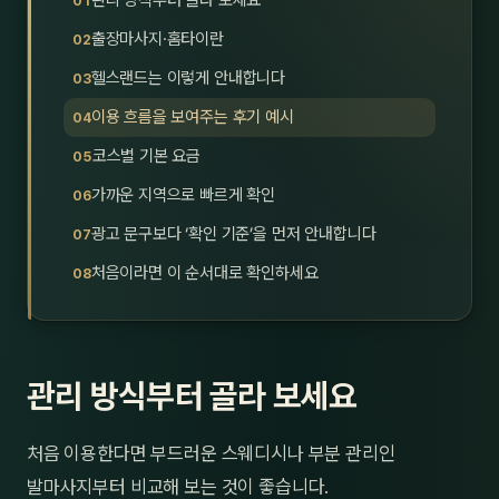
관리 방식부터 골라 보세요
제주
남성
출장마사지·홈타이란
헬스랜드는 이렇게 안내합니다
여성
이용 흐름을 보여주는 후기 예시
남자
코스별 기본 요금
커플
가까운 지역으로 빠르게 확인
광고 문구보다 ‘확인 기준’을 먼저 안내합니다
추천·
처음이라면 이 순서대로 확인하세요
신규
할인
관리 방식부터 골라 보세요
두리
처음 이용한다면 부드러운 스웨디시나 부분 관리인
발마사지부터 비교해 보는 것이 좋습니다.