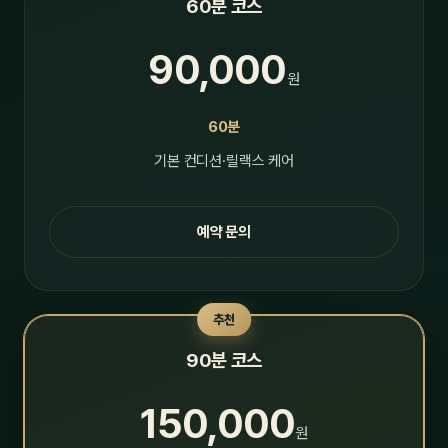
60분 코스
90,000
원
60분
기본 컨디션·릴랙스 케어
예약 문의
추천
90분 코스
150,000
원