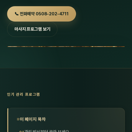
호남
스킨
📞 전화예약 0508-202-4711
광주
왁싱
마사지 프로그램 보기
전북
방문·
전남
홈타
영남·
스파
부산
호텔
대구
수면
인기 관리 프로그램
울산
24
경북
1인샵
이 페이지 목차
경남
대상·