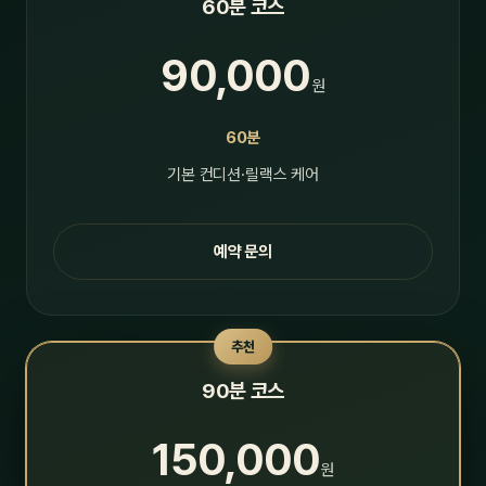
60분 코스
90,000
원
60분
기본 컨디션·릴랙스 케어
예약 문의
추천
90분 코스
150,000
원