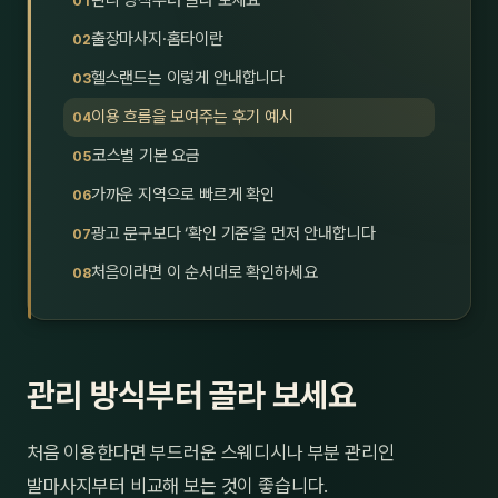
관리 방식부터 골라 보세요
제주
남성
출장마사지·홈타이란
헬스랜드는 이렇게 안내합니다
여성
이용 흐름을 보여주는 후기 예시
남자
코스별 기본 요금
커플
가까운 지역으로 빠르게 확인
광고 문구보다 ‘확인 기준’을 먼저 안내합니다
추천·
처음이라면 이 순서대로 확인하세요
신규
할인
관리 방식부터 골라 보세요
두리
처음 이용한다면 부드러운 스웨디시나 부분 관리인
발마사지부터 비교해 보는 것이 좋습니다.