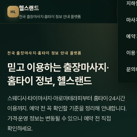
수도권
지하
헬스랜드
☰
HL
서울
전국 출장마사지·홈타이 정보 안내 플랫폼
마사
경기
관리 
예약
인천
스웨
이용
전국 출장마사지·홈타이 정보 안내 플랫폼
강원·
타이
믿고 이용하는 출장마사지·
문의
강원
아로
홈타이 정보, 헬스랜드
대전
로미
스웨디시·타이마사지·아로마테라피부터 홈타이·24시간
세종
중국
이용까지. 예약 전 꼭 확인할 기준을 정리해 안내합니다.
충북
발마
가격·운영 정보는 변동될 수 있으니 예약 전 직접
충남
확인하세요.
스포