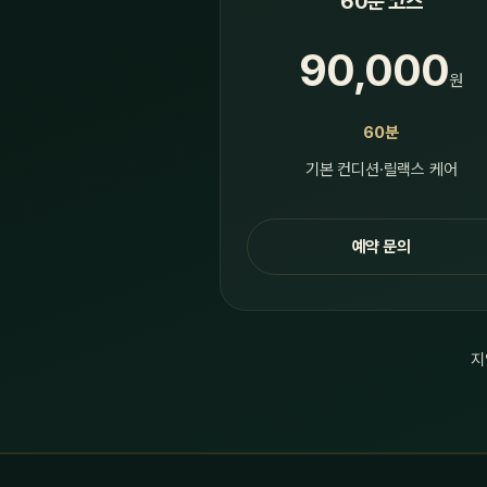
60분 코스
90,000
원
60분
기본 컨디션·릴랙스 케어
예약 문의
지